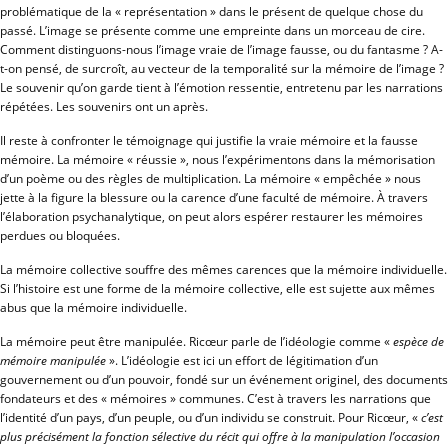
problématique de la « représentation » dans le présent de quelque chose du
passé. L’image se présente comme une empreinte dans un morceau de cire.
Comment distinguons-nous l’image vraie de l’image fausse, ou du fantasme ? A-
t-on pensé, de surcroît, au vecteur de la temporalité sur la mémoire de l’image ?
Le souvenir qu’on garde tient à l’émotion ressentie, entretenu par les narrations
répétées. Les souvenirs ont un après.
Il reste à confronter le témoignage qui justifie la vraie mémoire et la fausse
mémoire. La mémoire « réussie », nous l’expérimentons dans la mémorisation
d’un poème ou des règles de multiplication. La mémoire « empêchée » nous
jette à la figure la blessure ou la carence d’une faculté de mémoire. À travers
l’élaboration psychanalytique, on peut alors espérer restaurer les mémoires
perdues ou bloquées.
La mémoire collective souffre des mêmes carences que la mémoire individuelle.
Si l’histoire est une forme de la mémoire collective, elle est sujette aux mêmes
abus que la mémoire individuelle.
La mémoire peut être manipulée. Ricœur parle de l’idéologie comme «
espèce de
mémoire manipulée
». L’idéologie est ici un effort de légitimation d’un
gouvernement ou d’un pouvoir, fondé sur un événement originel, des documents
fondateurs et des « mémoires » communes. C’est à travers les narrations que
l’identité d’un pays, d’un peuple, ou d’un individu se construit. Pour Ricœur, «
c’est
plus précisément la fonction sélective du récit qui offre à la manipulation l’occasion