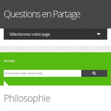
Aller au contenu principal
Questions en Partage
Sélectionnez votre page
ACTUALITES
HISTOIRE
ACCUEIL
PHILOSOPHIE
Recherche
Formulaire de recherche
THÉOLOGIE
INTERRELIGIEUX
Philosophie
FORUM