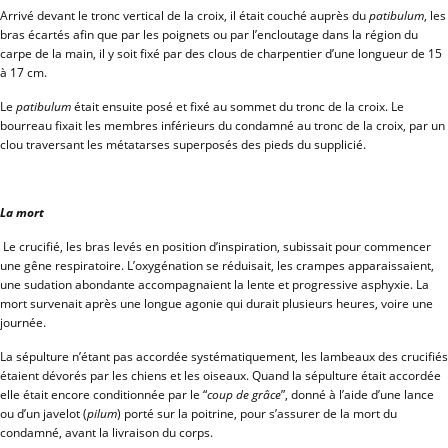
Arrivé devant le tronc vertical de la croix, il était couché auprès du
patibulum
, les
bras écartés afin que par les poignets ou par l’encloutage dans la région du
carpe de la main, il y soit fixé par des clous de charpentier d’une longueur de 15
à 17 cm.
Le
patibulum
était ensuite posé et fixé au sommet du tronc de la croix. Le
bourreau fixait les membres inférieurs du condamné au tronc de la croix, par un
clou traversant les métatarses superposés des pieds du supplicié.
La mort
Le crucifié, les bras levés en position d’inspiration, subissait pour commencer
une gêne respiratoire. L’oxygénation se réduisait, les crampes apparaissaient,
une sudation abondante accompagnaient la lente et progressive asphyxie. La
mort survenait après une longue agonie qui durait plusieurs heures, voire une
journée.
La sépulture n’étant pas accordée systématiquement, les lambeaux des crucifiés
étaient dévorés par les chiens et les oiseaux. Quand la sépulture était accordée
elle était encore conditionnée par le “
coup de grâce
”, donné à l’aide d’une lance
ou d’un javelot (
pilum
) porté sur la poitrine, pour s’assurer de la mort du
condamné, avant la livraison du corps.