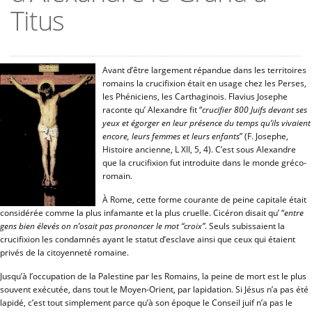
Titus
Avant d’être largement répandue dans les territoires
romains la crucifixion était en usage chez les Perses,
les Phéniciens, les Carthaginois. Flavius Josephe
raconte qu’ Alexandre fit “
crucifier 800 Juifs devant ses
yeux et égorger en leur présence du temps qu’ils vivaient
encore, leurs femmes et leurs enfants
” (F. Josephe,
Histoire ancienne, L XII, 5, 4). C’est sous Alexandre
que la crucifixion fut introduite dans le monde gréco-
romain.
À Rome, cette forme courante de peine capitale était
considérée comme la plus infamante et la plus cruelle. Cicéron disait qu’ “
entre
gens bien élevés on n’osait pas prononcer le mot “croix”
. Seuls subissaient la
crucifixion les condamnés ayant le statut d’esclave ainsi que ceux qui étaient
privés de la citoyenneté romaine.
Jusqu’à l’occupation de la Palestine par les Romains, la peine de mort est le plus
souvent exécutée, dans tout le Moyen-Orient, par lapidation. Si Jésus n’a pas été
lapidé, c’est tout simplement parce qu’à son époque le Conseil juif n’a pas le