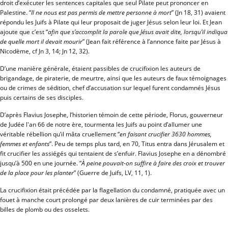
droit d’exécuter les sentences capitales que seul Pilate peut prononcer en
Palestine. “
Il ne nous est pas permis de mettre personne à mort
” (Jn 18, 31) avaient
répondu les Juifs à Pilate qui leur proposait de juger Jésus selon leur loi. Et Jean
ajoute que c’est “
afin que s’accomplit la parole que Jésus avait dite, lorsqu’il indiqua
de quelle mort il devait mourir
” (Jean fait référence à l’annonce faite par Jésus à
Nicodème, cf Jn 3, 14; Jn 12, 32).
D’une manière générale, étaient passibles de crucifixion les auteurs de
brigandage, de piraterie, de meurtre, ainsi que les auteurs de faux témoignages
ou de crimes de sédition, chef d’accusation sur lequel furent condamnés Jésus
puis certains de ses disciples.
D’après Flavius Josephe, l’historien témoin de cette période, Florus, gouverneur
de Judée l'an 66 de notre ère, tourmenta les Juifs au point d’allumer une
véritable rébellion qu’il mâta cruellement “
en faisant crucifier 3630 hommes,
femmes et enfants
”. Peu de temps plus tard, en 70, Titus entra dans Jérusalem et
fit crucifier les assiégés qui tentaient de s’enfuir. Flavius Josephe en a dénombré
jusqu’à 500 en une journée. “
À peine pouvait-on suffire à faire des croix et trouver
de la place pour les planter
” (Guerre de Juifs, LV, 11, 1).
La crucifixion était précédée par la flagellation du condamné, pratiquée avec un
fouet à manche court prolongé par deux lanières de cuir terminées par des
billes de plomb ou des osselets.