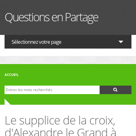
Aller au contenu principal
Questions en Partage
Sélectionnez votre page
ACTUALITES
HISTOIRE
ACCUEIL
PHILOSOPHIE
Recherche
Formulaire de recherche
THÉOLOGIE
INTERRELIGIEUX
Le supplice de la croix,
FORUM
d'Alexandre le Grand à