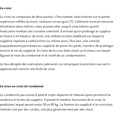
La croix
La croix se composait de deux parties. L’horizontale était insérée sur la partie
supérieure effilée du tronc, réalisant un tau-grec (T). L’élément vertical mesurait
d’ordinaire deux mètres, mais pouvait aller jusqu’à cinq mètres quand
l’exécution revêtait une certaine solennité. Il arrivait qu’on prolonge le supplice
en fixant à mi-hauteur du tronc une sellette en bois (
sedilium
) sur lequel le
supplicié reposait à califourchon ou même assis. Plus bas, une console
(
suppedaneum
) permettait au supplicié de poser les pieds, manière de prolonger
encore la vie du supplicié. En haut de la croix était cloué un écriteau sur lequel
figurait le nom du condamné et le motif de sa condamnation.
Le lieu désigné des exécutions judiciaires se remarquait à première vue tant il
apparaissait comme une forêt de croix.
La mise en croix du condamné
Le condamné parcourait à pied le trajet séparant le tribunal ayant prononcé la
sentence et le lieu du supplice. Il portait le madrier horizontal de la croix, le
patibulum
, lequel pesait entre 50 et 80 kg. La fixation du supplicié à la croix était
réalisée soit par des cordes, soit plus généralement par des clous.